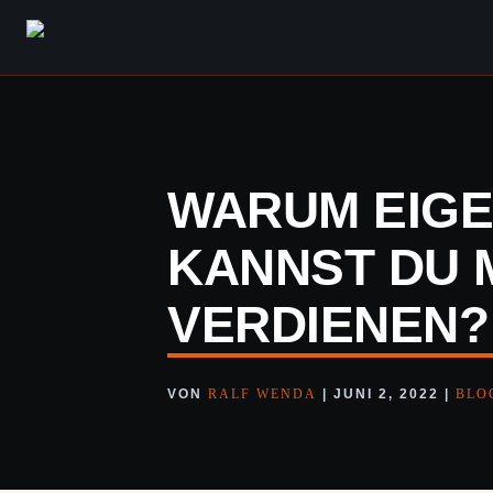
WARUM EIGE
KANNST DU 
VERDIENEN?
VON
RALF WENDA
|
JUNI 2, 2022
|
BLO