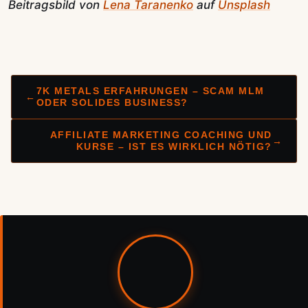
Beitragsbild von
Lena Taranenko
auf
Unsplash
7K METALS ERFAHRUNGEN – SCAM MLM
←
ODER SOLIDES BUSINESS?
AFFILIATE MARKETING COACHING UND
→
KURSE – IST ES WIRKLICH NÖTIG?