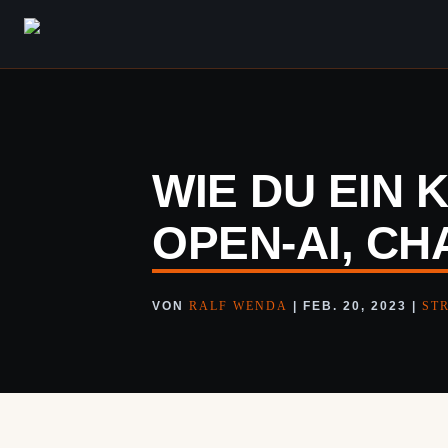
WIE DU EIN 
OPEN-AI, C
VON
RALF WENDA
|
FEB. 20, 2023
|
ST