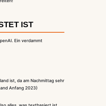
reiten!
TET IST
 OpenAI. Ein verdammt
and ist, da am Nachmittag sehr
Stand Anfang 2023)
o alles, was textbasiert ist.