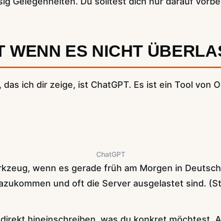
g Gelegenheiten. Du solltest dich nur darauf vorbe
 WENN ES NICHT ÜBERLAS
 das ich dir zeige, ist ChatGPT. Es ist ein Tool von
ChatGPT
kzeug, wenn es gerade früh am Morgen in Deutschl
zukommen und oft die Server ausgelastet sind. (
 direkt hineinschreiben, was du konkret möchtest. Als